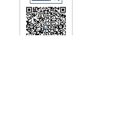
สมาคมผู้ใช้ประสาทหูเทียม (ประเทศไทย)
เลขที่ 2 ซอยหม่อมแผ้ว 3 ถนนพระราม 6 แขวง
พญาไท เขตพญาไท กรุงเทพฯ 10400
โทร.
02-1055473
อีเมล
info@cochlearassociationth.org
Line OA :
@ciath